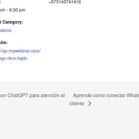
:
+573143741416
pm - 6:30 pm
t Category:
kdemo
ite:
://qo.mywebinar.com/
thgv-rknx-hqdn
on ChatGPT para atención al
Aprende como conectar What
cliente