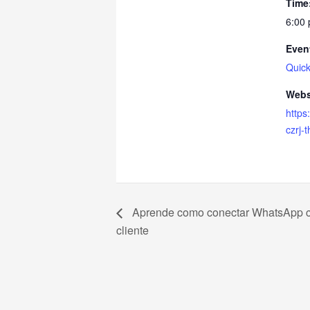
Time
6:00 
Even
Quic
Webs
https
czrj-
Aprende como conectar WhatsApp c
cliente