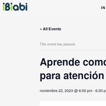
Ir
IN
al
contenido
« All Events
This event has passed.
Aprende como
para atención 
noviembre 22, 2023 @ 6:00 pm
-
6:30 