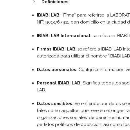
Definiciones
IBIABI LAB:
“Firma” para referirse a
LABORATO
NIT: 9013767911, con domicilio en la ciudad d
IBIABI LAB Internacional:
se refiere a IBIAB
Firmas IBIABI LAB
: se refiere a IBIABI LAB 
autorizada para utilizar el nombre “IBIABI LA
Datos personales:
Cualquier información vi
Personal IBIABI LAB:
Significa todos los soc
LAB.
Datos sensibles:
Se entiende por datos sens
tales como aquellos que revelen el origen raci
organizaciones sociales, de derechos humano
partidos políticos de oposición, así como los 