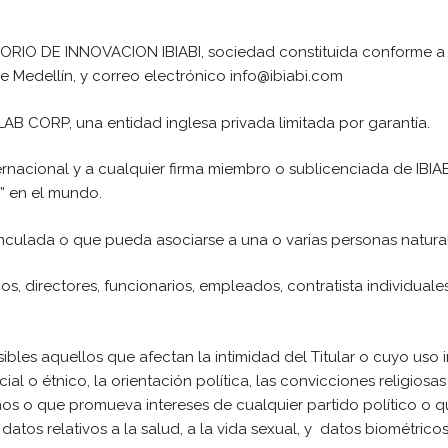
RIO DE INNOVACION IBIABI, sociedad constituida conforme a l
e Medellín,
y correo electrónico
info@ibiabi.com
I LAB CORP, una entidad inglesa privada limitada por garantía.
Internacional y a cualquier firma miembro o sublicenciada de IB
B” en el mundo.
nculada o que pueda asociarse a una o varias personas natura
ios, directores, funcionarios, empleados, contratista individual
ibles aquellos que afectan la intimidad del Titular o cuyo uso
al o étnico, la orientación política, las convicciones religiosas 
s o que promueva intereses de cualquier partido político o q
datos relativos a la salud, a la vida sexual, y datos biométricos