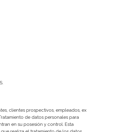
S.
tes, clientes prospectivos, empleados, ex
 Tratamiento de datos personales para
tran en su posesión y control. Esta
 que realiza el tratamiento de los datos