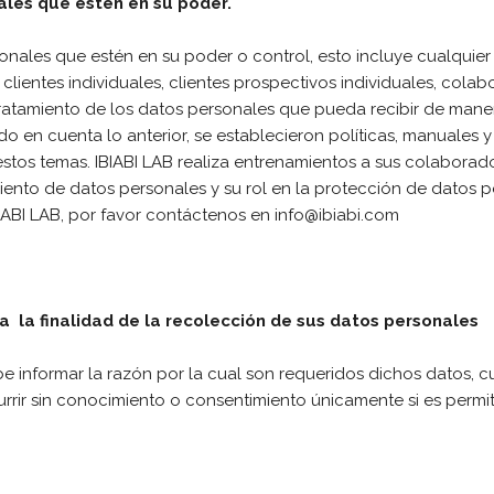
ales que estén en su poder.
onales que estén en su poder o control, esto incluye cualquie
lientes individuales, clientes prospectivos individuales, cola
atamiento de los datos personales que pueda recibir de manera
do en cuenta lo anterior, se establecieron políticas, manuales
tos temas. IBIABI LAB realiza entrenamientos a sus colaborador
ento de datos personales y su rol en la protección de datos pe
IABI LAB, por favor contáctenos en
info@ibiabi.com
a la finalidad de la recolección de sus datos personales
 informar la razón por la cual son requeridos dichos datos, cu
rrir sin conocimiento o consentimiento únicamente si es permit